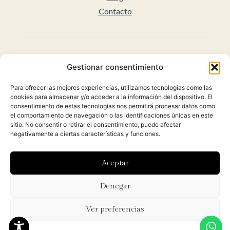
Contacto
Legal
Gestionar consentimiento
Aviso legal
Para ofrecer las mejores experiencias, utilizamos tecnologías como las
Accesibilidad
cookies para almacenar y/o acceder a la información del dispositivo. El
Políticas de privacidad
consentimiento de estas tecnologías nos permitirá procesar datos como
el comportamiento de navegación o las identificaciones únicas en este
Política de cookies (UE)
sitio. No consentir o retirar el consentimiento, puede afectar
Condiciones Generales para la venta Online
negativamente a ciertas características y funciones.
(Envíos y Políticas de Devolución)
Aceptar
Diseñado con ♡ por
Hoy es el día
y desarrollado por
Denegar
Orbidi.
Ver preferencias