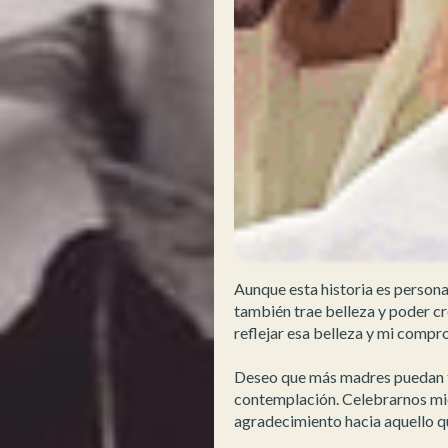
Aunque esta historia es persona
también trae belleza y poder cr
reflejar esa belleza y mi com
Deseo que más madres puedan tra
contemplación. Celebrarnos mi
agradecimiento hacia aquello 