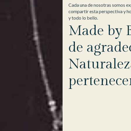
Cada una de nosotras somos exp
compartir esta perspectiva y hon
y todo lo bello.
Made by B
de agrade
Naturaleza
pertenece