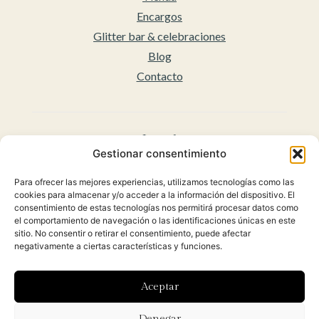
Encargos
Glitter bar & celebraciones
Blog
Contacto
Legal
Gestionar consentimiento
Aviso legal
Para ofrecer las mejores experiencias, utilizamos tecnologías como las
Accesibilidad
cookies para almacenar y/o acceder a la información del dispositivo. El
Políticas de privacidad
consentimiento de estas tecnologías nos permitirá procesar datos como
el comportamiento de navegación o las identificaciones únicas en este
Política de cookies (UE)
sitio. No consentir o retirar el consentimiento, puede afectar
Condiciones Generales para la venta Online
negativamente a ciertas características y funciones.
(Envíos y Políticas de Devolución)
Aceptar
Diseñado con ♡ por
Hoy es el día
y desarrollado por
Denegar