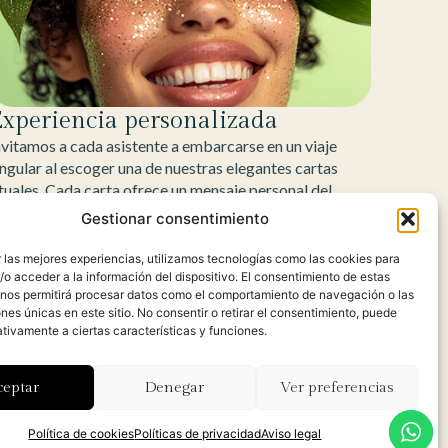
xperiencia personalizada
nvitamos a cada asistente a embarcarse en un viaje
ingular al escoger una de nuestras elegantes cartas
ituales. Cada carta ofrece un mensaje personal del
uturo y un código secreto que determina su
Gestionar consentimiento
ombinación exclusiva de purpurina y adornos.
 las mejores experiencias, utilizamos tecnologías como las cookies para
o acceder a la información del dispositivo. El consentimiento de estas
 nos permitirá procesar datos como el comportamiento de navegación o las
ones únicas en este sitio. No consentir o retirar el consentimiento, puede
tivamente a ciertas características y funciones.
ceptar
Denegar
Ver preferencias
special y
Política de cookies
Políticas de privacidad
Aviso legal