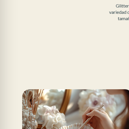
Glitte
variedad d
tamañ