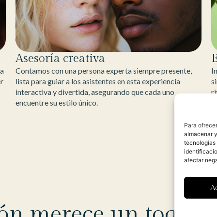
Asesoría creativa
E
Contamos con una persona experta siempre presente,
ta
I
lista para guiar a los asistentes en esta experiencia
er
s
interactiva y divertida, asegurando que cada uno
r
encuentre su estilo único.
f
c
Para ofrecer
almacenar y/
tecnologías
identificaci
afectar nega
A
ón merece un toque e