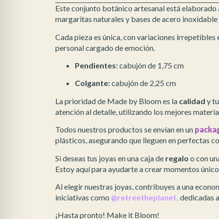
Este conjunto botánico artesanal está elaborado a
margaritas naturales y bases de acero inoxidable
Cada pieza es única, con variaciones irrepetibles 
personal cargado de emoción.
Pendientes:
cabujón de 1,75 cm
Colgante:
cabujón de 2,25 cm
La prioridad de Made by Bloom es la
calidad
y t
atención al detalle, utilizando los mejores materia
Todos nuestros productos se envían en un
packa
plásticos, asegurando que lleguen en perfectas c
Si deseas tus joyas en una caja de
regalo
o con un
Estoy aquí para ayudarte a crear momentos único
Al elegir nuestras joyas, contribuyes a una econo
iniciativas como
@retreetheplanet,
dedicadas a
¡Hasta pronto! Make it Bloom!