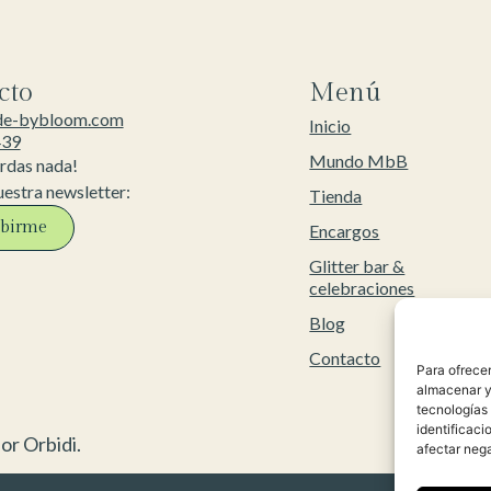
cto
Menú
de-bybloom.com
Inicio
439
Mundo MbB
erdas nada!
uestra newsletter:
Tienda
ibirme
Encargos
Glitter bar &
celebraciones
Blog
Contacto
Para ofrecer
almacenar y/
tecnologías
identificaci
or Orbidi.
afectar nega