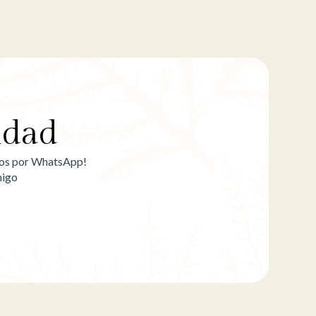
idad
emos por WhatsApp!
migo