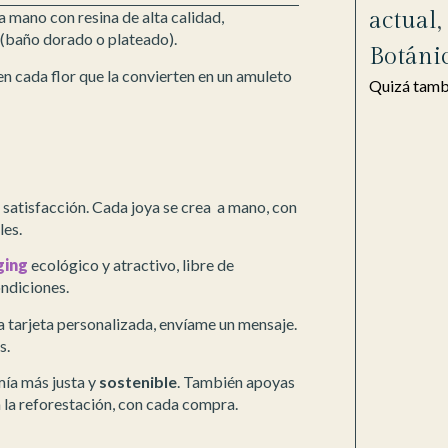
actual
 mano con resina de alta calidad,
 (baño dorado o plateado).
Botáni
en cada flor que la convierten en un amuleto
Quizá tambi
u satisfacción. Cada joya se crea a mano, con
les.
ging
ecológico y atractivo, libre de
ondiciones.
a tarjeta personalizada, envíame un mensaje.
s.
mía más justa y
sostenible
. También apoyas
 la reforestación, con cada compra.