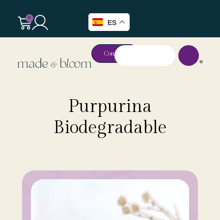
0
ES
Contacto
Purpurina
Biodegradable