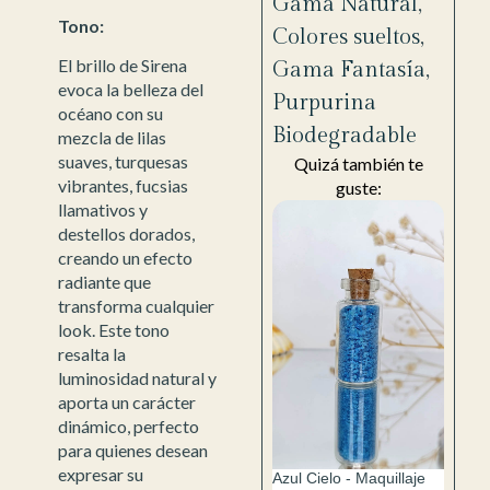
Gama Natural
,
Tono:
Colores sueltos
,
El brillo de Sirena
Gama Fantasía
,
evoca la belleza del
Purpurina
océano con su
Biodegradable
mezcla de lilas
suaves, turquesas
Quizá también te
vibrantes, fucsias
guste:
llamativos y
destellos dorados,
creando un efecto
radiante que
transforma cualquier
look. Este tono
resalta la
luminosidad natural y
aporta un carácter
dinámico, perfecto
para quienes desean
expresar su
Azul Cielo - Maquillaje