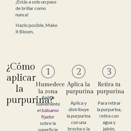
¡Estás a solo un paso
de brillar como
nunca!
Hazlo posible, Make
it Bloom.
¿Cómo
aplicar
Humedece
Aplica la
Retira tu
la
la zona
purpurina
purpurina
purpurina?
Aplica
Aplica y
Para retirar
suavemente
distribuye
la purpurina,
el
bálsamo
la purpurina
retira con
fijador
con una
agua y
sobre la
brocha o la
jabón.
superficie