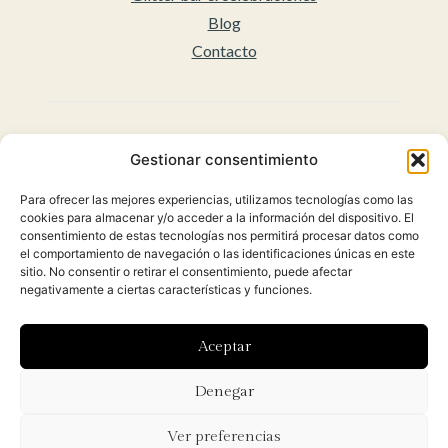
Blog
Contacto
Legal
Gestionar consentimiento
Aviso legal
Para ofrecer las mejores experiencias, utilizamos tecnologías como las
Accesibilidad
cookies para almacenar y/o acceder a la información del dispositivo. El
Políticas de privacidad
consentimiento de estas tecnologías nos permitirá procesar datos como
el comportamiento de navegación o las identificaciones únicas en este
Política de cookies (UE)
sitio. No consentir o retirar el consentimiento, puede afectar
Condiciones Generales para la venta Online
negativamente a ciertas características y funciones.
(Envíos y Políticas de Devolución)
Aceptar
Diseñado con ♡ por
Hoy es el día
y desarrollado por
Denegar
Orbidi.
Ver preferencias