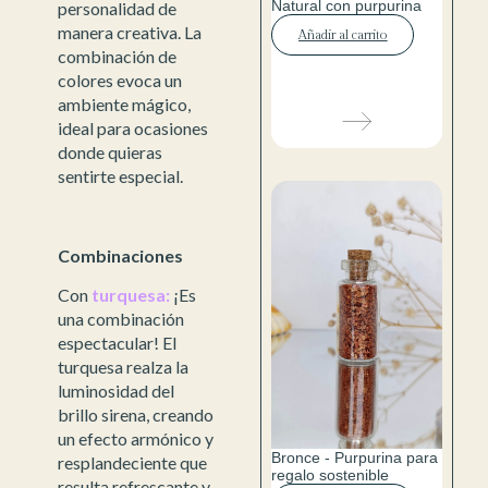
Natural con purpurina
personalidad de
manera creativa. La
Añadir al carrito
combinación de
colores evoca un
ambiente mágico,
ideal para ocasiones
donde quieras
sentirte especial.
Combinaciones
Con
turquesa:
¡Es
una combinación
espectacular! El
turquesa realza la
luminosidad del
brillo sirena, creando
un efecto armónico y
Bronce - Purpurina para
resplandeciente que
regalo sostenible
resulta refrescante y