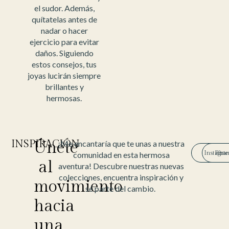
el sudor. Además,
quítatelas antes de
nadar o hacer
ejercicio para evitar
daños. Siguiendo
estos consejos, tus
joyas lucirán siempre
brillantes y
hermosas.
INSPIRACIÓN
Únete
¡Me encantaría que te unas a nuestra
Instagra
Pinte
comunidad en esta hermosa
al
aventura! Descubre nuestras nuevas
colecciones, encuentra inspiración y
movimiento
sé parte del cambio.
hacia
una