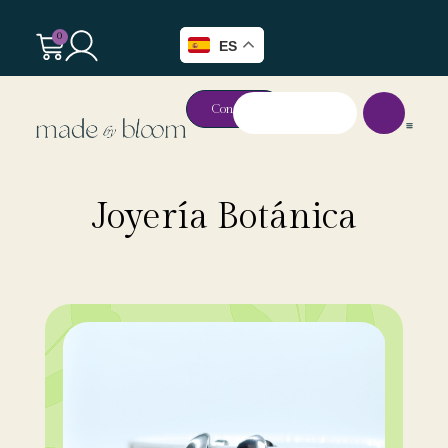
0
ES
Contacto
Joyería Botánica