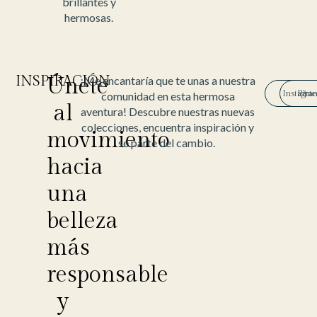
brillantes y
hermosas.
INSPIRACIÓN
Únete
¡Me encantaría que te unas a nuestra
Instagra
Pinte
comunidad en esta hermosa
al
aventura! Descubre nuestras nuevas
colecciones, encuentra inspiración y
movimiento
sé parte del cambio.
hacia
una
belleza
más
responsable
y