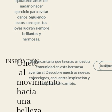
quítatelas antes de
nadar o hacer
ejercicio para evitar
daños. Siguiendo
estos consejos, tus
joyas lucirán siempre
brillantes y
hermosas.
INSPIRACIÓN
Únete
¡Me encantaría que te unas a nuestra
Instagra
Pinte
comunidad en esta hermosa
al
aventura! Descubre nuestras nuevas
colecciones, encuentra inspiración y
movimiento
sé parte del cambio.
hacia
una
belleza