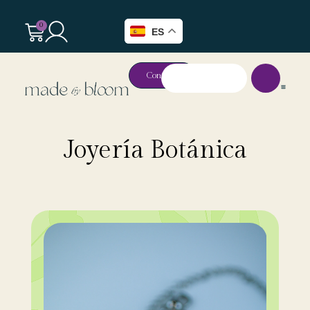
0
ES
Contacto
Joyería Botánica