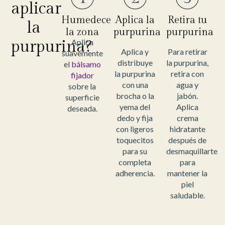
aplicar
Humedece
Aplica la
Retira tu
la
la zona
purpurina
purpurina
purpurina?
Aplica
Aplica y
Para retirar
suavemente
distribuye
la purpurina,
el
bálsamo
la purpurina
retira con
fijador
con una
agua y
sobre la
brocha o la
jabón.
superficie
yema del
Aplica
deseada.
dedo y fija
crema
con ligeros
hidratante
toquecitos
después de
para su
desmaquillarte
completa
para
adherencia.
mantener la
piel
saludable.