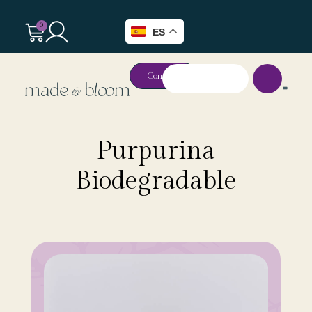
0
ES
Contacto
Purpurina
Biodegradable