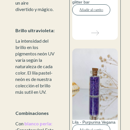
glitter bar
un aire
divertido y mágico.
Añadir al carrito
Brillo ultravioleta:
La intensidad del
brillo en los
pigmentos neón UV
varía según la
naturaleza de cada
color. El lila pastel-
neón es de nuestra
colección el brillo
más sutil en UV.
Combinaciones
Lila - Purpurina Vegana
Con
blanco perla:
¡Espectacular! Esta