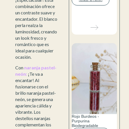
Añadir al carrito
combinación ofrece
un contraste suave y
encantador. El blanco
perla realza la
luminosidad, creando
un look fresco y
romántico que es
ideal para cualquier
ocasión.
Con
naranja pastel-
neón:
¡Te va a
encantar! Al
fusionarse con el
brillo naranja pastel-
neón, se genera una
apariencia cálida y
vibrante. Los
Rojo Burdeos -
destellos naranjas
Purpurina
complementan los
Biodegradable