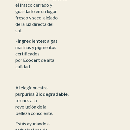
el frasco cerrado y
guardarlo en un lugar
fresco y seco, alejado
de la luz directa del
sol.
–
Ingredientes:
algas
marinas y pigmentos
certificados
por
Ecocert
de alta
calidad
Al elegir nuestra
purpurina
Biodegradable
,
te unes a la
revolución de la
belleza consciente.
Estás ayudando a
reducir el uso de