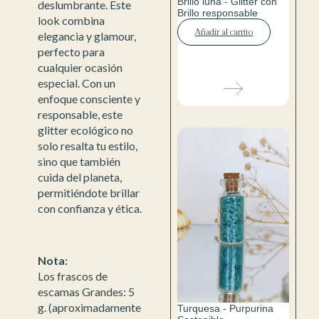
Brillo luna - Glitter con
deslumbrante. Este
Brillo responsable
look combina
Añadir al carrito
elegancia y glamour,
perfecto para
cualquier ocasión
especial. Con un
enfoque consciente y
responsable, este
glitter ecológico no
solo resalta tu estilo,
sino que también
cuida del planeta,
permitiéndote brillar
con confianza y ética.
Nota:
Los frascos de
escamas Grandes: 5
g. (aproximadamente
Turquesa - Purpurina