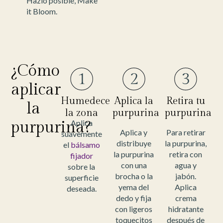
Hazlo posible, Make
it Bloom.
¿Cómo
aplicar
Humedece
Aplica la
Retira tu
la
la zona
purpurina
purpurina
purpurina?
Aplica
Aplica y
Para retirar
suavemente
distribuye
la purpurina,
el
bálsamo
la purpurina
retira con
fijador
con una
agua y
sobre la
brocha o la
jabón.
superficie
yema del
Aplica
deseada.
dedo y fija
crema
con ligeros
hidratante
toquecitos
después de