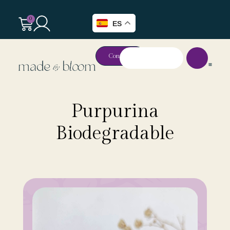
0
ES
Contacto
Purpurina
Biodegradable