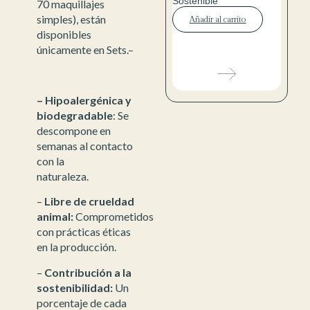
Sostenible
70 maquillajes
simples), están
Añadir al carrito
disponibles
únicamente en Sets.–
– Hipoalergénica y
biodegradable
: Se
descompone en
semanas al contacto
con la
naturaleza.
–
Libre de crueldad
animal:
Comprometidos
con prácticas éticas
en la producción.
–
Contribución a la
sostenibilidad:
Un
porcentaje de cada