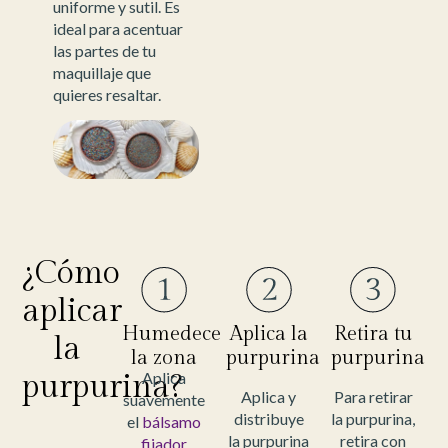
uniforme y sutil. Es
ideal para acentuar
las partes de tu
maquillaje que
quieres resaltar.
¿Cómo
aplicar
Humedece
Aplica la
Retira tu
la
la zona
purpurina
purpurina
purpurina?
Aplica
Aplica y
Para retirar
suavemente
distribuye
la purpurina,
el
bálsamo
la purpurina
retira con
fijador