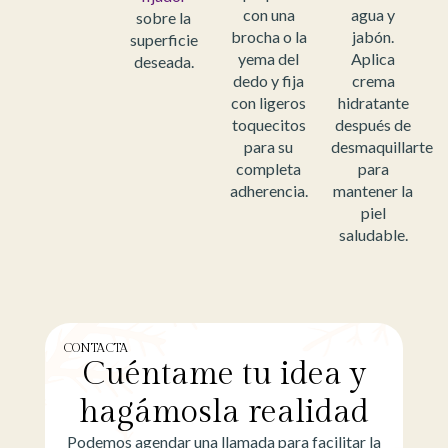
con una
agua y
sobre la
brocha o la
jabón.
superficie
yema del
Aplica
deseada.
dedo y fija
crema
con ligeros
hidratante
toquecitos
después de
para su
desmaquillarte
completa
para
adherencia.
mantener la
piel
saludable.
CONTACTA
Cuéntame tu idea y
hagámosla realidad
Podemos agendar una llamada para facilitar la