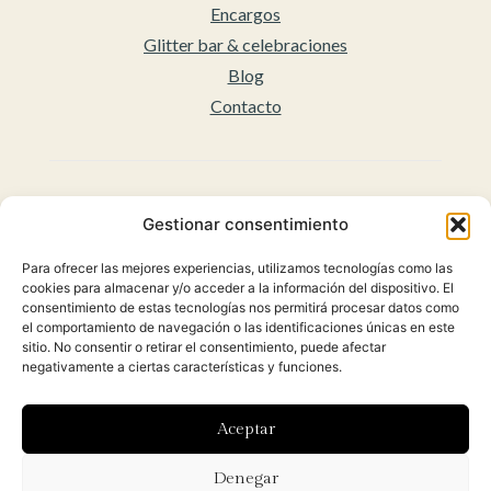
Encargos
Glitter bar & celebraciones
Blog
Contacto
Legal
Gestionar consentimiento
Aviso legal
Para ofrecer las mejores experiencias, utilizamos tecnologías como las
Accesibilidad
cookies para almacenar y/o acceder a la información del dispositivo. El
Políticas de privacidad
consentimiento de estas tecnologías nos permitirá procesar datos como
el comportamiento de navegación o las identificaciones únicas en este
Política de cookies (UE)
sitio. No consentir o retirar el consentimiento, puede afectar
Condiciones Generales para la venta Online
negativamente a ciertas características y funciones.
(Envíos y Políticas de Devolución)
Aceptar
Diseñado con ♡ por
Hoy es el día
y desarrollado por
Denegar
Orbidi.