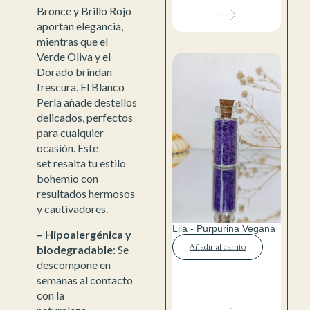
Bronce y Brillo Rojo
aportan elegancia,
mientras que el
Verde Oliva y el
Dorado brindan
frescura. El Blanco
Perla añade destellos
delicados, perfectos
para cualquier
ocasión. Este
set resalta tu estilo
bohemio con
resultados hermosos
y cautivadores.
Lila - Purpurina Vegana
– Hipoalergénica y
Añadir al carrito
biodegradable
: Se
descompone en
semanas al contacto
con la