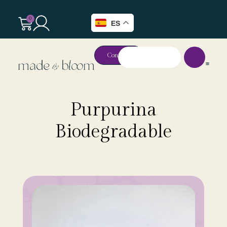
0
ES
Contacto
Purpurina
Biodegradable