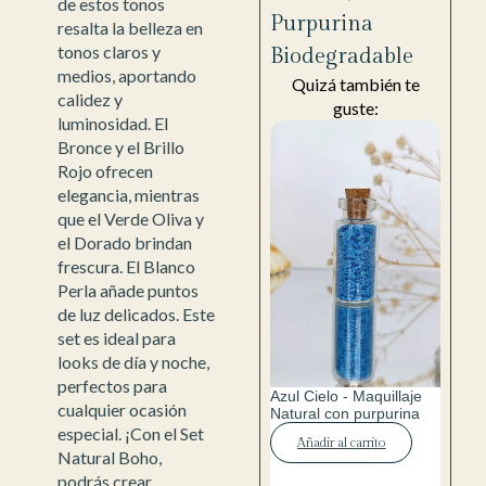
de estos tonos
Purpurina
resalta la belleza en
tonos claros y
Biodegradable
medios, aportando
Quizá también te
calidez y
guste:
luminosidad. El
Bronce y el Brillo
Rojo ofrecen
elegancia, mientras
que el Verde Oliva y
el Dorado brindan
frescura. El Blanco
Perla añade puntos
de luz delicados. Este
set es ideal para
looks de día y noche,
perfectos para
Azul Cielo - Maquillaje
cualquier ocasión
Natural con purpurina
especial. ¡Con el Set
Añadir al carrito
Natural Boho,
podrás crear