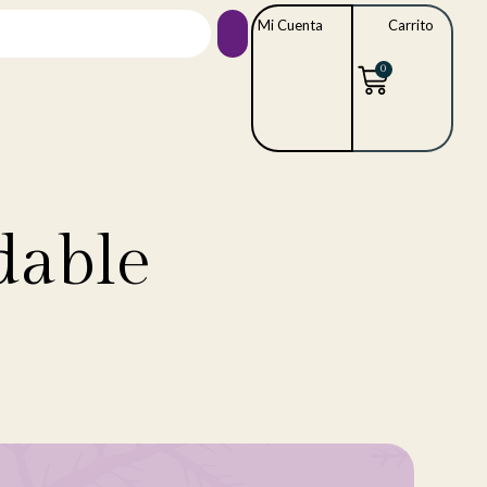
Mi Cuenta
Carrito
0
dable