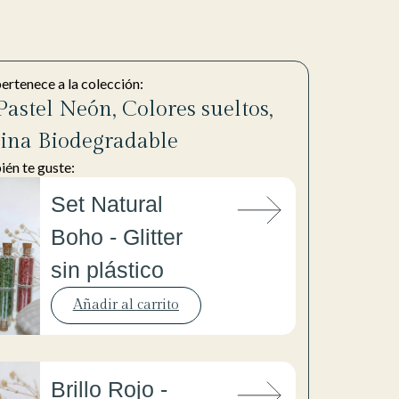
pertenece a la colección:
astel Neón
,
Colores sueltos
,
ina Biodegradable
én te guste:
Set Natural
Boho - Glitter
sin plástico
Añadir al carrito
Brillo Rojo -