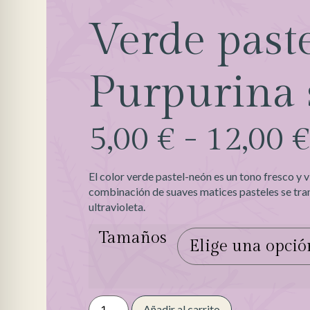
Verde past
Purpurina s
5,00
€
-
12,00
El color verde pastel-neón es un tono fresco y v
combinación de suaves matices pasteles se tran
ultravioleta.
Tamaños
Añadir al carrito