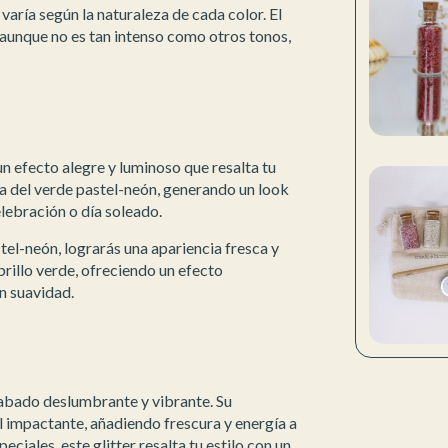
varía según la naturaleza de cada color. El
 aunque no es tan intenso como otros tonos,
n efecto alegre y luminoso que resalta tu
ra del verde pastel-neón, generando un look
elebración o día soleado.
tel-neón, lograrás una apariencia fresca y
 brillo verde, ofreciendo un efecto
n suavidad.
acabado deslumbrante y vibrante. Su
al impactante, añadiendo frescura y energía a
eciales, este glitter resalta tu estilo con un