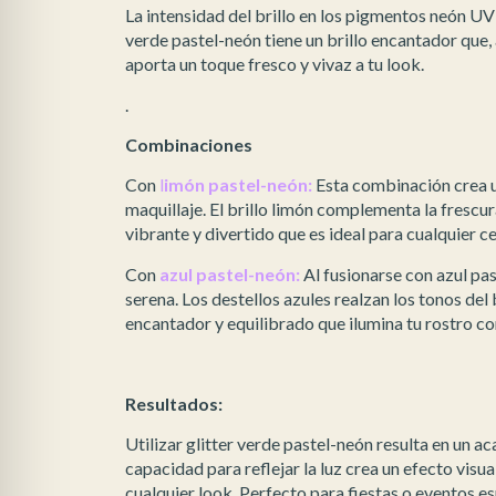
La intensidad del brillo en los pigmentos neón UV 
verde pastel-neón tiene un brillo encantador que,
aporta un toque fresco y vivaz a tu look.
.
Combinaciones
Con
l
imón pastel-neón:
Esta combinación crea u
maquillaje. El brillo limón complementa la frescu
vibrante y divertido que es ideal para cualquier c
Con
azul pastel-neón:
Al fusionarse con azul pas
serena. Los destellos azules realzan los tonos del
encantador y equilibrado que ilumina tu rostro co
Resultados:
Utilizar glitter verde pastel-neón resulta en un 
capacidad para reflejar la luz crea un efecto visu
cualquier look. Perfecto para fiestas o eventos esp