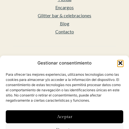
Encargos
Glitter bar & celebraciones
Blog
Contacto
Legal
Gestionar consentimiento
Aviso legal
Para ofrecer las mejores experiencias, utilizamos tecnologías como las
Accesibilidad
cookies para almacenar y/o acceder a la información del dispositivo. El
Políticas de privacidad
consentimiento de estas tecnologías nos permitirá procesar datos como
el comportamiento de navegación o las identificaciones únicas en este
Política de cookies (UE)
sitio. No consentir o retirar el consentimiento, puede afectar
Condiciones Generales para la venta Online
negativamente a ciertas características y funciones.
(Envíos y Políticas de Devolución)
Aceptar
Diseñado con ♡ por
Hoy es el día
y desarrollado por