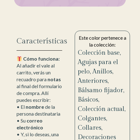
Este color pertenece a
Características
la colección:
Colección base
,
Cómo funciona:
Agujas para el
Al añadir el vale al
pelo
,
Anillos
,
carrito, verás un
recuadro para
notas
Anteriores
,
al final del formulario
Bálsamo fijador
,
de compra. Allí
Básicos
,
puedes escribir:
• El
nombre
de la
Colección actual
,
persona destinataria
Colgantes
,
• Su
correo
Collares
,
electrónico
• Y, si lo deseas, una
Decoraciones