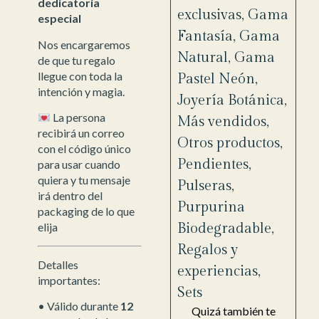
dedicatoria
exclusivas
,
Gama
especial
Fantasía
,
Gama
Nos encargaremos
Natural
,
Gama
de que tu regalo
llegue con toda la
Pastel Neón
,
intención y magia.
Joyería Botánica
,
La persona
Más vendidos
,
recibirá un correo
Otros productos
,
con el código único
Pendientes
,
para usar cuando
quiera y tu mensaje
Pulseras
,
irá dentro del
Purpurina
packaging de lo que
Biodegradable
,
elija
Regalos y
Detalles
experiencias
,
importantes:
Sets
• Válido durante
12
Quizá también te