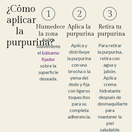
¿Cómo
aplicar
Humedece
Aplica la
Retira tu
la
la zona
purpurina
purpurina
purpurina?
Aplica
Aplica y
Para retirar
suavemente
distribuye
la purpurina,
el
bálsamo
la purpurina
retira con
fijador
con una
agua y
sobre la
brocha o la
jabón.
superficie
yema del
Aplica
deseada.
dedo y fija
crema
con ligeros
hidratante
toquecitos
después de
para su
desmaquillarte
completa
para
adherencia.
mantener la
piel
saludable.