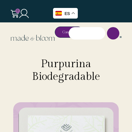
0
ES
Contacto
Purpurina
Biodegradable