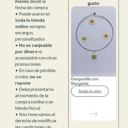
meses
desde la
guste:
fecha de compra
• Puede usarse en
toda la tienda
online
, excepto
encargos
personalizados
•
No es canjeable
por dinero
ni
acumulable con otras
promociones
• En caso de pérdida
o robo,
no se
Gargantilla con
repone
Margarita
• Debe presentarse
Añadir al carrito
al momento de la
compra (online o en
tienda física)
• Nos reservamos el
derecho de modificar
las condiciones sin