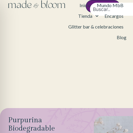
Inicio
Mundo MbB
Contacto
Tienda
Encargos
Glitter bar & celebraciones
Blog
Purpurina
Biodegradable