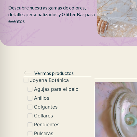
Descubre nuestras gamas de colores,
detalles personalizados y Glitter Bar para
eventos
Ver más productos
Joyería Botánica
Agujas para el pelo
Anillos
Colgantes
Collares
Pendientes
Pulseras