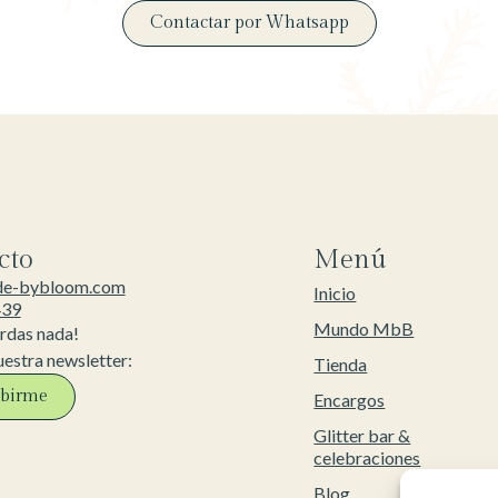
Contactar por Whatsapp
cto
Menú
de-bybloom.com
Inicio
439
Mundo MbB
erdas nada!
uestra newsletter:
Tienda
ibirme
Encargos
Glitter bar &
celebraciones
Blog