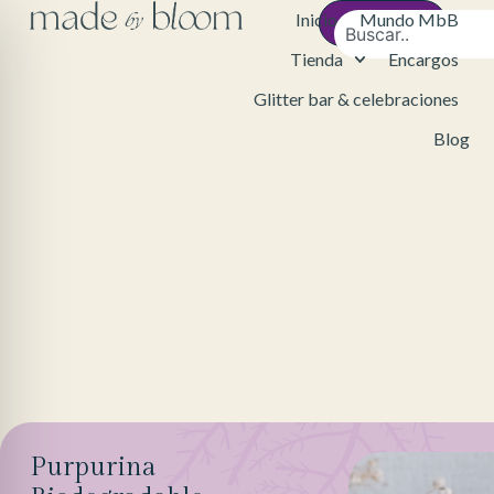
Inicio
Mundo MbB
Contacto
Tienda
Encargos
Glitter bar & celebraciones
Blog
Purpurina