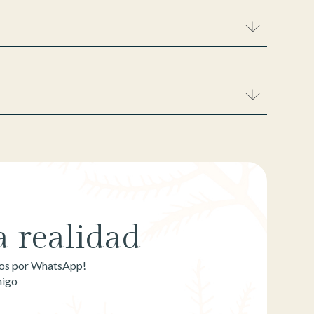
 realidad
emos por WhatsApp!
migo