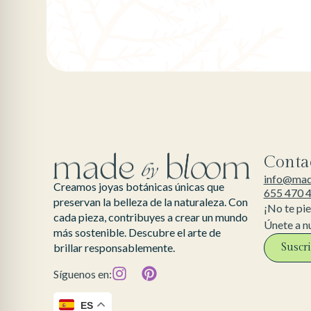
Conta
info@ma
Creamos joyas botánicas únicas que
655 470 
preservan la belleza de la naturaleza. Con
¡No te pi
cada pieza, contribuyes a crear un mundo
Únete a n
más sostenible. Descubre el arte de
Suscr
brillar responsablemente.
Síguenos en:
ES