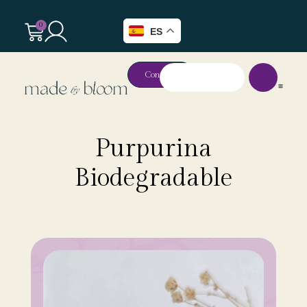
0
ES
Contacto
Purpurina
Biodegradable