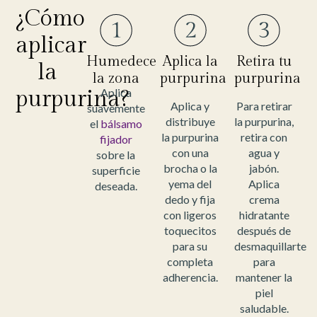
¿Cómo
aplicar
Humedece
Aplica la
Retira tu
la
la zona
purpurina
purpurina
purpurina?
Aplica
Aplica y
Para retirar
suavemente
distribuye
la purpurina,
el
bálsamo
la purpurina
retira con
fijador
con una
agua y
sobre la
brocha o la
jabón.
superficie
yema del
Aplica
deseada.
dedo y fija
crema
con ligeros
hidratante
toquecitos
después de
para su
desmaquillarte
completa
para
adherencia.
mantener la
piel
saludable.