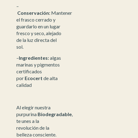
–
Conservación:
Mantener
el frasco cerrado y
guardarlo en un lugar
fresco y seco, alejado
de la luz directa del
sol.
–
Ingredientes:
algas
marinas y pigmentos
certificados
por
Ecocert
de alta
calidad
Al elegir nuestra
purpurina
Biodegradable
,
te unes a la
revolución de la
belleza consciente.