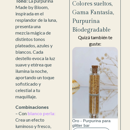
Tono:
La purpurina
Colores sueltos
,
Made by Bloom,
Gama Fantasía
,
inspirada en el
resplandor de la luna,
Purpurina
presenta una
Biodegradable
mezcla mágica de
Quizá también te
distintos tonos
guste:
plateados, azules y
blancos. Cada
destello evoca la luz
suave y etérea que
ilumina la noche,
aportando un toque
sofisticado y
celestial a tu
maquillaje.
Combinaciones
– Con
b
lanco perla
:
Crea un efecto
Oro - Purpurina para
glitter bar
luminoso y fresco,