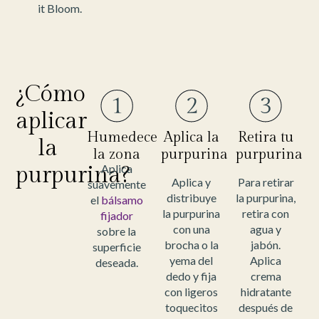
it Bloom.
¿Cómo
aplicar
Humedece
Aplica la
Retira tu
la
la zona
purpurina
purpurina
purpurina?
Aplica
Aplica y
Para retirar
suavemente
distribuye
la purpurina,
el
bálsamo
la purpurina
retira con
fijador
con una
agua y
sobre la
brocha o la
jabón.
superficie
yema del
Aplica
deseada.
dedo y fija
crema
con ligeros
hidratante
toquecitos
después de