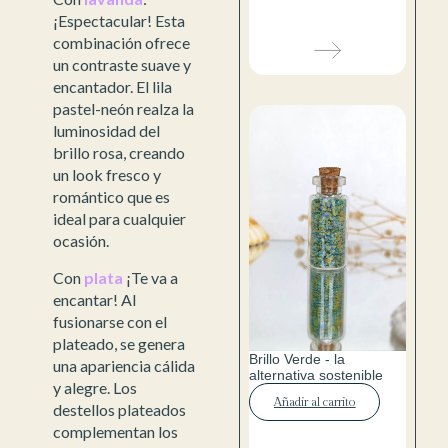
¡Espectacular! Esta
combinación ofrece
un contraste suave y
encantador. El lila
pastel-neón realza la
luminosidad del
brillo rosa, creando
un look fresco y
romántico que es
ideal para cualquier
ocasión.
Con
plata
¡Te va a
encantar! Al
fusionarse con el
plateado, se genera
Brillo Verde - la
una apariencia cálida
alternativa sostenible
y alegre. Los
Añadir al carrito
destellos plateados
complementan los