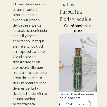
El tono de este color
sueltos
,
es un encantador
Purpurina
rosa pastel que
Biodegradable
evoca suavidad y
delicadeza. En luz
Quizá también te
natural, su apariencia
guste:
es sutil y fresca,
aportando un toque
alegre a tu look. Al
ser expuesto a la luz
UV, el color se
transforma en un
vibrante brillo que
resalta intensamente,
creando un efecto
deslumbrante y lleno
de energía. Esta
dualidad lo convierte
Verde Oliva -Purpurina
para body art
en una opción
perfecta para
Añadir al carrito