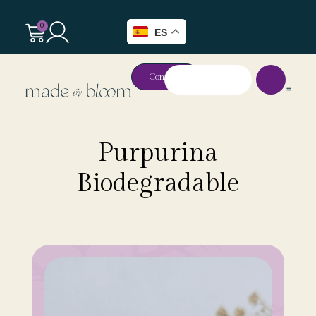
0
ES
Contacto
Purpurina
Biodegradable