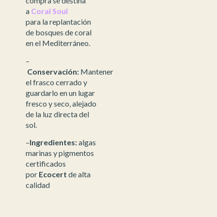
compra se destina
a
Coral Soul
para la replantación
de bosques de coral
en el Mediterráneo.
–
Conservación:
Mantener
el frasco cerrado y
guardarlo en un lugar
fresco y seco, alejado
de la luz directa del
sol.
–
Ingredientes:
algas
marinas y pigmentos
certificados
por
Ecocert
de alta
calidad