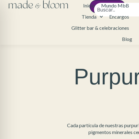
Inicio
Mundo MbB
Contacto
Tienda
Encargos
Glitter bar & celebraciones
Blog
Purpu
Cada partícula de nuestras purpuri
pigmentos minerales cert