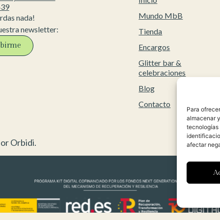
439
Mundo MbB
erdas nada!
uestra newsletter:
Tienda
ibirme
Encargos
Glitter bar &
celebraciones
Blog
Contacto
Para ofrecer
almacenar y/
tecnologías
identificaci
or Orbidi.
afectar nega
A