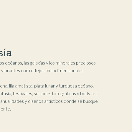
sía
os océanos, las galaxias y los minerales preciosos,
 vibrantes con reflejos multidimensionales.
rena, lila amatista, plata lunar y turquesa océano.
tasía, festivales, sesiones fotográficas y body art.
anualidades y diseños artísticos donde se busque
scente.