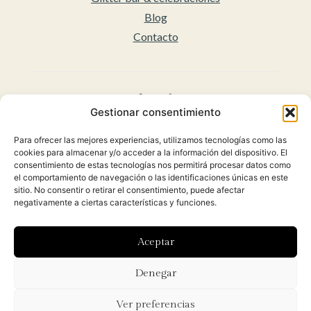
Blog
Contacto
Legal
Gestionar consentimiento
Aviso legal
Para ofrecer las mejores experiencias, utilizamos tecnologías como las
Accesibilidad
cookies para almacenar y/o acceder a la información del dispositivo. El
Políticas de privacidad
consentimiento de estas tecnologías nos permitirá procesar datos como
el comportamiento de navegación o las identificaciones únicas en este
Política de cookies (UE)
sitio. No consentir o retirar el consentimiento, puede afectar
Condiciones Generales para la venta Online
negativamente a ciertas características y funciones.
(Envíos y Políticas de Devolución)
Aceptar
Diseñado con ♡ por
Hoy es el día
y desarrollado por
Denegar
Orbidi.
Ver preferencias