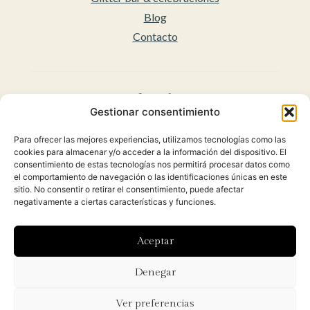
Blog
Contacto
Legal
Gestionar consentimiento
Aviso legal
Para ofrecer las mejores experiencias, utilizamos tecnologías como las
Accesibilidad
cookies para almacenar y/o acceder a la información del dispositivo. El
Políticas de privacidad
consentimiento de estas tecnologías nos permitirá procesar datos como
el comportamiento de navegación o las identificaciones únicas en este
Política de cookies (UE)
sitio. No consentir o retirar el consentimiento, puede afectar
Condiciones Generales para la venta Online
negativamente a ciertas características y funciones.
(Envíos y Políticas de Devolución)
Aceptar
Diseñado con ♡ por
Hoy es el día
y desarrollado por
Denegar
Orbidi.
Ver preferencias